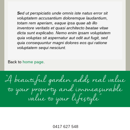
S
ed ut perspiciatis unde omnis iste natus error sit
voluptatem accusantium doloremque laudantium,
totam rem aperiam, eaque ipsa quae ab illo
inventore veritatis et quasi architecto beatae vitae
dicta sunt explicabo. Nemo enim ipsam voluptatem
quia voluptas sit aspernatur aut odit aut fugit, sed
quia consequuntur magni dolores eos qui ratione
voluptatem sequi nesciunt.
Back to
home page
.
“A beautiful garden adds real value
to your property and immeasurable
value to your lifestyle”
0417 627 548